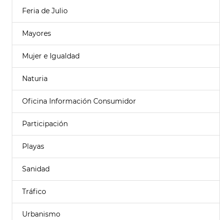
Feria de Julio
Mayores
Mujer e Igualdad
Naturia
Oficina Información Consumidor
Participación
Playas
Sanidad
Tráfico
Urbanismo