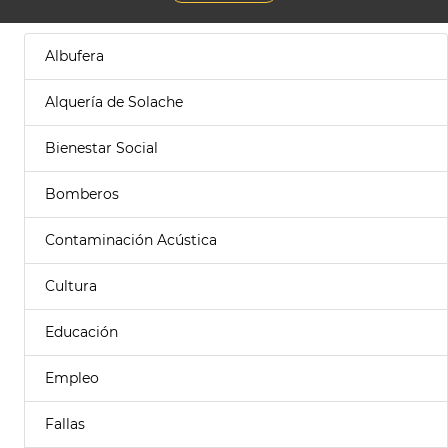
Albufera
Alquería de Solache
Bienestar Social
Bomberos
Contaminación Acústica
Cultura
Educación
Empleo
Fallas