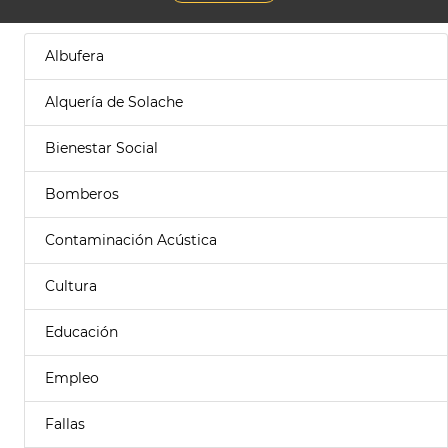
Albufera
Alquería de Solache
Bienestar Social
Bomberos
Contaminación Acústica
Cultura
Educación
Empleo
Fallas