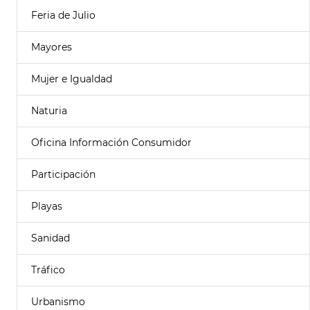
Feria de Julio
Mayores
Mujer e Igualdad
Naturia
Oficina Información Consumidor
Participación
Playas
Sanidad
Tráfico
Urbanismo