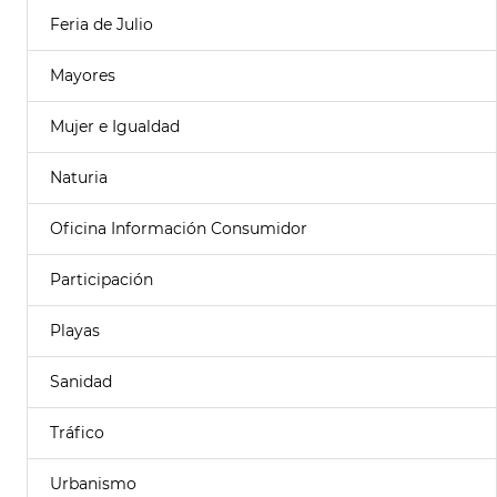
Feria de Julio
Mayores
Mujer e Igualdad
Naturia
Oficina Información Consumidor
Participación
Playas
Sanidad
Tráfico
Urbanismo