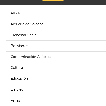
Albufera
Alquería de Solache
Bienestar Social
Bomberos
Contaminación Acústica
Cultura
Educación
Empleo
Fallas