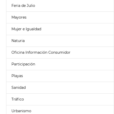
Feria de Julio
Mayores
Mujer e Igualdad
Naturia
Oficina Información Consumidor
Participación
Playas
Sanidad
Tráfico
Urbanismo