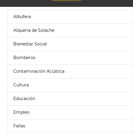
Albufera
Alquería de Solache
Bienestar Social
Bomberos
Contaminación Acústica
Cultura
Educación
Empleo
Fallas