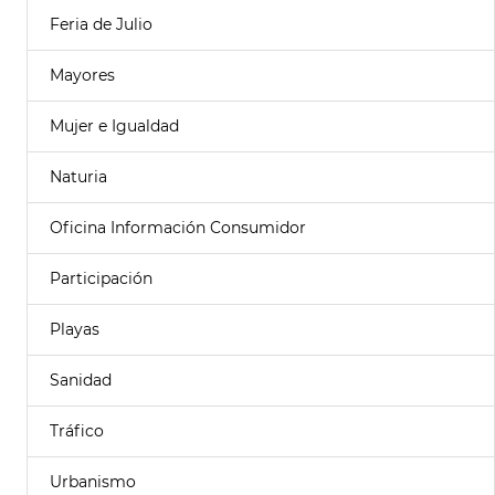
Feria de Julio
Mayores
Mujer e Igualdad
Naturia
Oficina Información Consumidor
Participación
Playas
Sanidad
Tráfico
Urbanismo