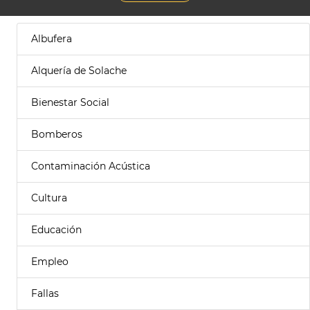
Albufera
Alquería de Solache
Bienestar Social
Bomberos
Contaminación Acústica
Cultura
Educación
Empleo
Fallas