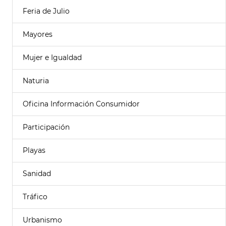
Feria de Julio
Mayores
Mujer e Igualdad
Naturia
Oficina Información Consumidor
Participación
Playas
Sanidad
Tráfico
Urbanismo