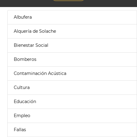
Albufera
Alquería de Solache
Bienestar Social
Bomberos
Contaminación Acústica
Cultura
Educación
Empleo
Fallas