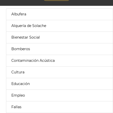
Albufera
Alquería de Solache
Bienestar Social
Bomberos
Contaminación Acústica
Cultura
Educación
Empleo
Fallas