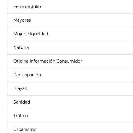
Feria de Julio
Mayores
Mujer e Igualdad
Naturia
Oficina Información Consumidor
Participación
Playas
Sanidad
Tráfico
Urbanismo