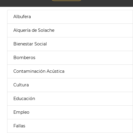
Albufera
Alquería de Solache
Bienestar Social
Bomberos
Contaminación Acústica
Cultura
Educación
Empleo
Fallas