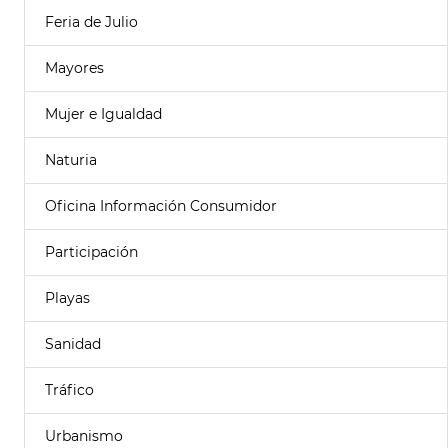
Feria de Julio
Mayores
Mujer e Igualdad
Naturia
Oficina Información Consumidor
Participación
Playas
Sanidad
Tráfico
Urbanismo