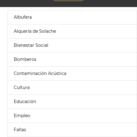
Albufera
Alquería de Solache
Bienestar Social
Bomberos
Contaminación Acústica
Cultura
Educación
Empleo
Fallas