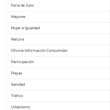
Feria de Julio
Mayores
Mujer e Igualdad
Naturia
Oficina Información Consumidor
Participación
Playas
Sanidad
Tráfico
Urbanismo