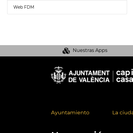
Web FDM
Nuestras Apps
Ayuntamiento
La ciud