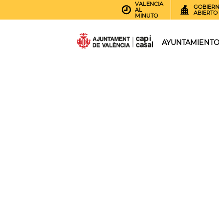
VALENCIA
GOBIER
AL
ABIERTO
MINUTO
AYUNTAMIENT