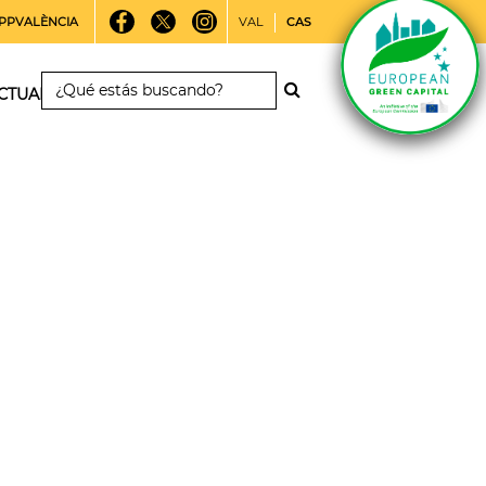
PPVALÈNCIA
VAL
CAS
CTUALIDAD