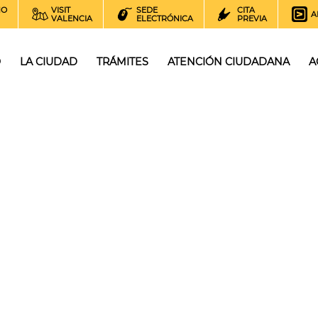
NO
VISIT
SEDE
CITA
A
VALENCIA
ELECTRÓNICA
PREVIA
O
LA CIUDAD
TRÁMITES
ATENCIÓN CIUDADANA
A