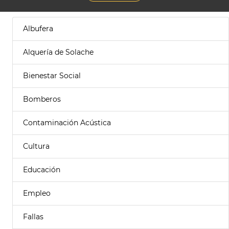
Albufera
Alquería de Solache
Bienestar Social
Bomberos
Contaminación Acústica
Cultura
Educación
Empleo
Fallas