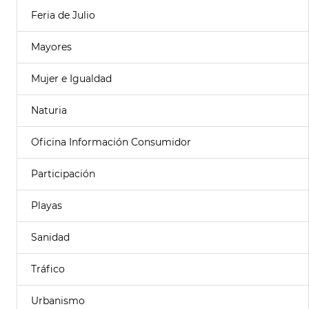
Feria de Julio
Mayores
Mujer e Igualdad
Naturia
Oficina Información Consumidor
Participación
Playas
Sanidad
Tráfico
Urbanismo