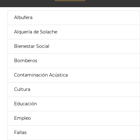
Albufera
Alquería de Solache
Bienestar Social
Bomberos
Contaminación Acústica
Cultura
Educación
Empleo
Fallas