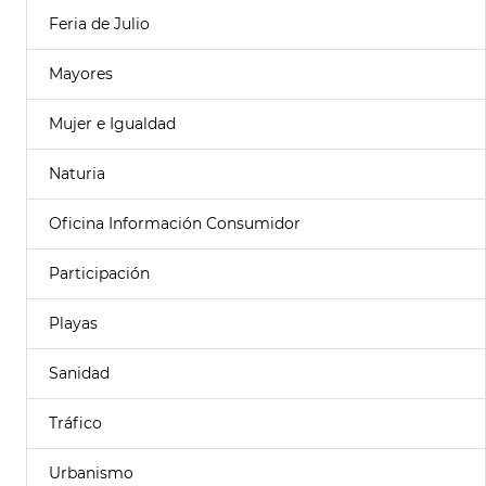
Feria de Julio
Mayores
Mujer e Igualdad
Naturia
Oficina Información Consumidor
Participación
Playas
Sanidad
Tráfico
Urbanismo