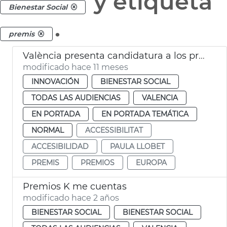
y etiqueta
Bienestar Social
.
premis
València presenta candidatura a los premios europeos de accesibilidad
modificado hace 11 meses
INNOVACIÓN
BIENESTAR SOCIAL
TODAS LAS AUDIENCIAS
VALENCIA
EN PORTADA
EN PORTADA TEMÁTICA
NORMAL
ACCESSIBILITAT
ACCESIBILIDAD
PAULA LLOBET
PREMIS
PREMIOS
EUROPA
Premios K me cuentas
modificado hace 2 años
BIENESTAR SOCIAL
BIENESTAR SOCIAL