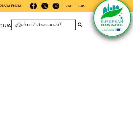
PPVALÈNCIA
VAL
CAS
CTUALIDAD