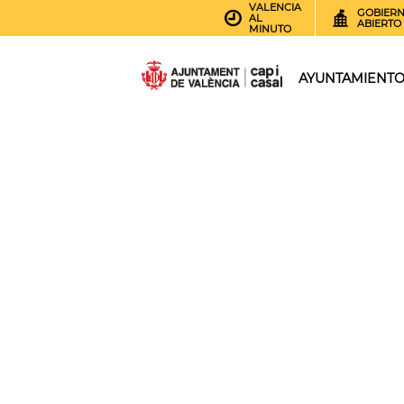
VALENCIA
GOBIER
AL
ABIERTO
MINUTO
AYUNTAMIENT