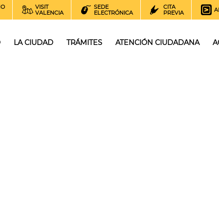
NO
VISIT
SEDE
CITA
A
VALENCIA
ELECTRÓNICA
PREVIA
O
LA CIUDAD
TRÁMITES
ATENCIÓN CIUDADANA
A