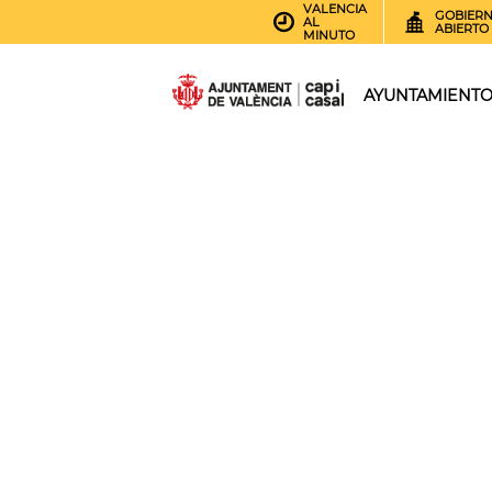
VALENCIA
GOBIER
AL
ABIERTO
MINUTO
AYUNTAMIENT