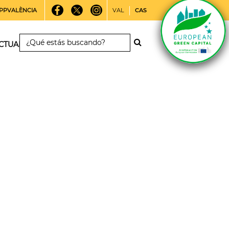
PPVALÈNCIA
VAL
CAS
CTUALIDAD