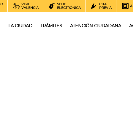
NO
VISIT
SEDE
CITA
A
VALENCIA
ELECTRÓNICA
PREVIA
O
LA CIUDAD
TRÁMITES
ATENCIÓN CIUDADANA
A