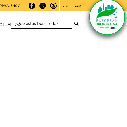
PPVALÈNCIA
VAL
CAS
CTUALIDAD