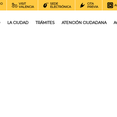
NO
VISIT
SEDE
CITA
A
VALENCIA
ELECTRÓNICA
PREVIA
O
LA CIUDAD
TRÁMITES
ATENCIÓN CIUDADANA
A