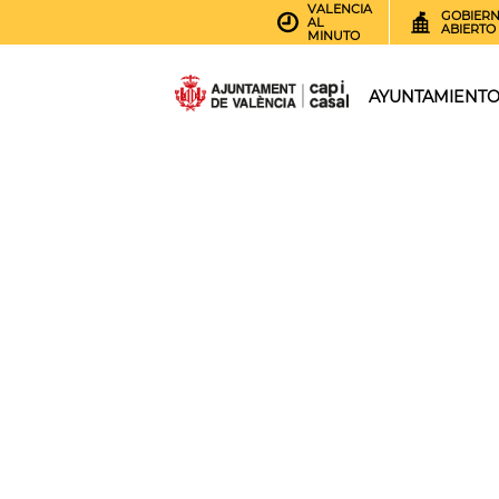
VALENCIA
GOBIER
AL
ABIERTO
MINUTO
AYUNTAMIENT