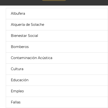
Albufera
Alquería de Solache
Bienestar Social
Bomberos
Contaminación Acústica
Cultura
Educación
Empleo
Fallas