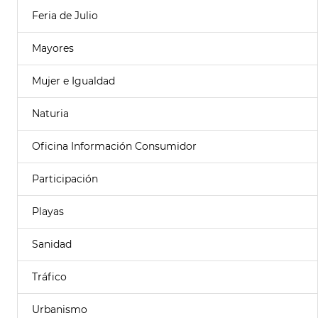
Feria de Julio
Mayores
Mujer e Igualdad
Naturia
Oficina Información Consumidor
Participación
Playas
Sanidad
Tráfico
Urbanismo