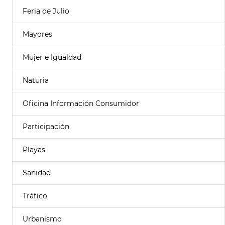
Feria de Julio
Mayores
Mujer e Igualdad
Naturia
Oficina Información Consumidor
Participación
Playas
Sanidad
Tráfico
Urbanismo