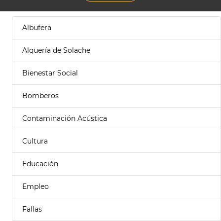
Albufera
Alquería de Solache
Bienestar Social
Bomberos
Contaminación Acústica
Cultura
Educación
Empleo
Fallas