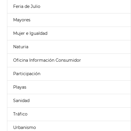
Feria de Julio
Mayores
Mujer e Igualdad
Naturia
Oficina Información Consumidor
Participación
Playas
Sanidad
Tráfico
Urbanismo