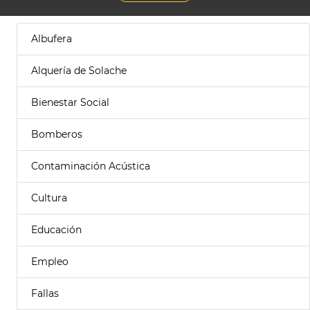
Albufera
Alquería de Solache
Bienestar Social
Bomberos
Contaminación Acústica
Cultura
Educación
Empleo
Fallas