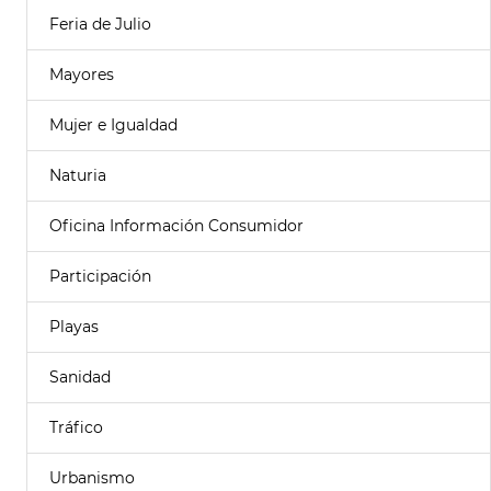
Feria de Julio
Mayores
Mujer e Igualdad
Naturia
Oficina Información Consumidor
Participación
Playas
Sanidad
Tráfico
Urbanismo