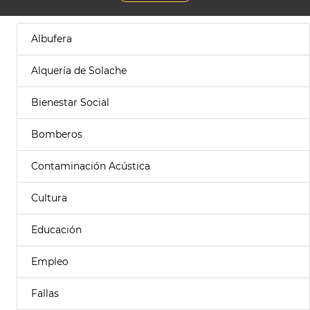
Albufera
Alquería de Solache
Bienestar Social
Bomberos
Contaminación Acústica
Cultura
Educación
Empleo
Fallas