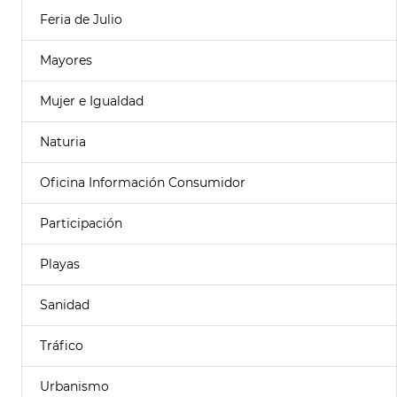
Feria de Julio
Mayores
Mujer e Igualdad
Naturia
Oficina Información Consumidor
Participación
Playas
Sanidad
Tráfico
Urbanismo