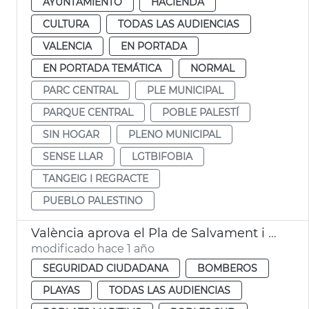
AYUNTAMIENTO
HACIENDA
CULTURA
TODAS LAS AUDIENCIAS
VALENCIA
EN PORTADA
EN PORTADA TEMÁTICA
NORMAL
PARC CENTRAL
PLE MUNICIPAL
PARQUE CENTRAL
POBLE PALESTÍ
SIN HOGAR
PLENO MUNICIPAL
SENSE LLAR
LGTBIFOBIA
TANGEIG I REGRACTE
PUEBLO PALESTINO
València aprova el Pla de Salvament i Socorrisme a les platges de la ciutat
modificado hace 1 año
SEGURIDAD CIUDADANA
BOMBEROS
PLAYAS
TODAS LAS AUDIENCIAS