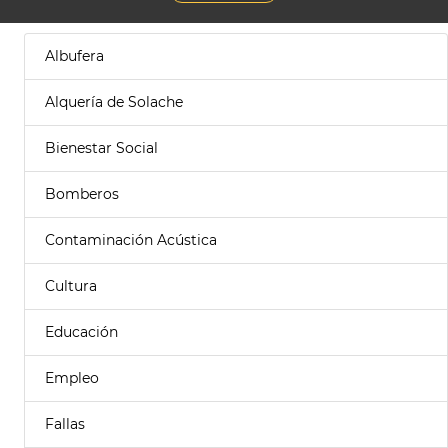
Albufera
Alquería de Solache
Bienestar Social
Bomberos
Contaminación Acústica
Cultura
Educación
Empleo
Fallas