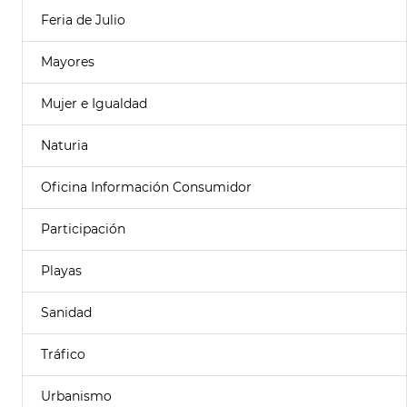
Feria de Julio
Mayores
Mujer e Igualdad
Naturia
Oficina Información Consumidor
Participación
Playas
Sanidad
Tráfico
Urbanismo