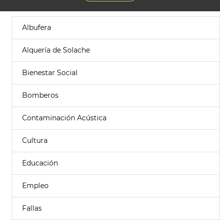
Albufera
Alquería de Solache
Bienestar Social
Bomberos
Contaminación Acústica
Cultura
Educación
Empleo
Fallas