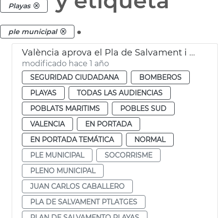
y etiqueta
Playas
.
ple municipal
València aprova el Pla de Salvament i Socorrisme a les platges de la ciutat
modificado hace 1 año
SEGURIDAD CIUDADANA
BOMBEROS
PLAYAS
TODAS LAS AUDIENCIAS
POBLATS MARITIMS
POBLES SUD
VALENCIA
EN PORTADA
EN PORTADA TEMÁTICA
NORMAL
PLE MUNICIPAL
SOCORRISME
PLENO MUNICIPAL
JUAN CARLOS CABALLERO
PLA DE SALVAMENT PTLATGES
PLAN DE SALVAMENTO PLAYAS