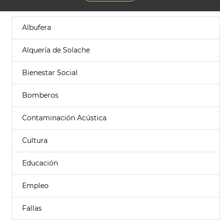
Albufera
Alquería de Solache
Bienestar Social
Bomberos
Contaminación Acústica
Cultura
Educación
Empleo
Fallas