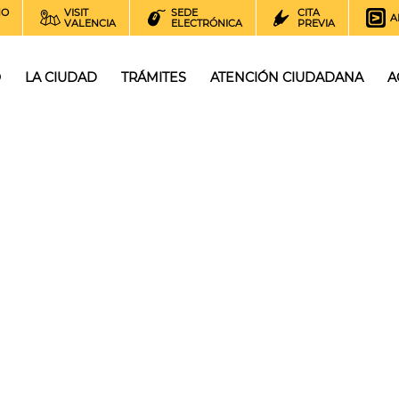
NO
VISIT
SEDE
CITA
A
VALENCIA
ELECTRÓNICA
PREVIA
O
LA CIUDAD
TRÁMITES
ATENCIÓN CIUDADANA
A