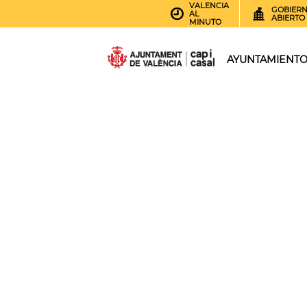
VALENCIA
GOBIER
AL
ABIERTO
MINUTO
AYUNTAMIENT