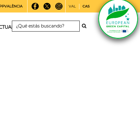
PPVALÈNCIA
VAL
CAS
CTUALIDAD