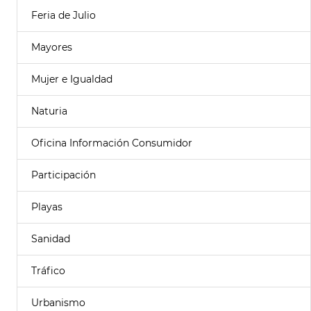
Feria de Julio
Mayores
Mujer e Igualdad
Naturia
Oficina Información Consumidor
Participación
Playas
Sanidad
Tráfico
Urbanismo