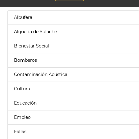
Albufera
Alquería de Solache
Bienestar Social
Bomberos
Contaminación Acústica
Cultura
Educación
Empleo
Fallas