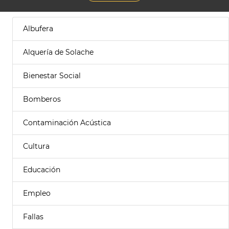
Albufera
Alquería de Solache
Bienestar Social
Bomberos
Contaminación Acústica
Cultura
Educación
Empleo
Fallas