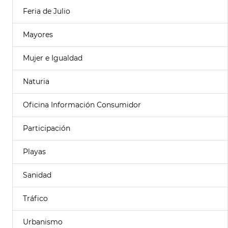
Feria de Julio
Mayores
Mujer e Igualdad
Naturia
Oficina Información Consumidor
Participación
Playas
Sanidad
Tráfico
Urbanismo