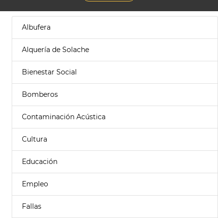
Albufera
Alquería de Solache
Bienestar Social
Bomberos
Contaminación Acústica
Cultura
Educación
Empleo
Fallas