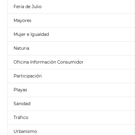
Feria de Julio
Mayores
Mujer e Igualdad
Naturia
Oficina Información Consumidor
Participación
Playas
Sanidad
Tráfico
Urbanismo