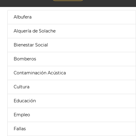
Albufera
Alquería de Solache
Bienestar Social
Bomberos
Contaminación Acústica
Cultura
Educación
Empleo
Fallas