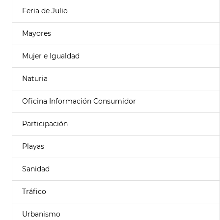
Feria de Julio
Mayores
Mujer e Igualdad
Naturia
Oficina Información Consumidor
Participación
Playas
Sanidad
Tráfico
Urbanismo