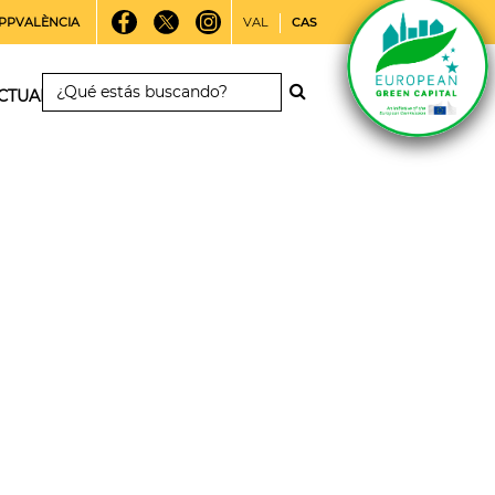
PPVALÈNCIA
VAL
CAS
CTUALIDAD