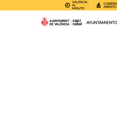
VALENCIA
GOBIER
AL
ABIERTO
MINUTO
AYUNTAMIENT