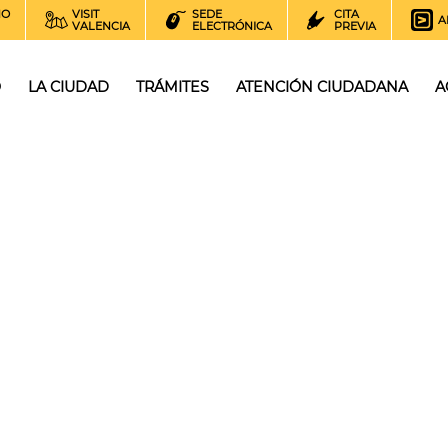
NO
VISIT
SEDE
CITA
A
VALENCIA
ELECTRÓNICA
PREVIA
O
LA CIUDAD
TRÁMITES
ATENCIÓN CIUDADANA
A