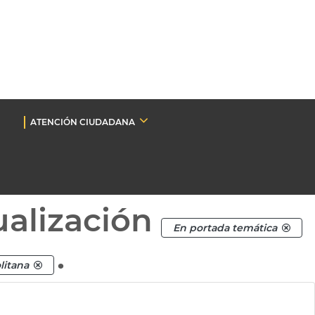
ATENCIÓN CIUDADANA
ualización
En portada temática
.
litana