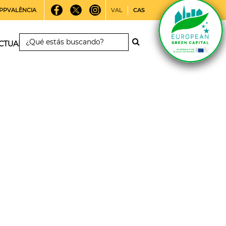
PPVALÈNCIA
VAL
CAS
CTUALIDAD