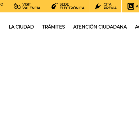
NO
VISIT
SEDE
CITA
A
VALENCIA
ELECTRÓNICA
PREVIA
O
LA CIUDAD
TRÁMITES
ATENCIÓN CIUDADANA
A