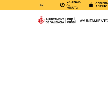
VALENCIA
GOBIER
AL
ABIERTO
MINUTO
25
AEMET.GRADOS
AYUNTAMIENT