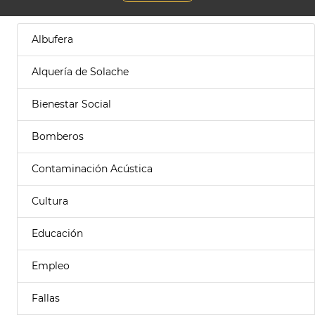
Albufera
Alquería de Solache
Bienestar Social
Bomberos
Contaminación Acústica
Cultura
Educación
Empleo
Fallas