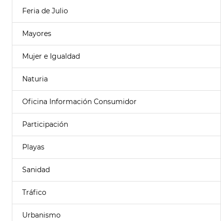
Feria de Julio
Mayores
Mujer e Igualdad
Naturia
Oficina Información Consumidor
Participación
Playas
Sanidad
Tráfico
Urbanismo