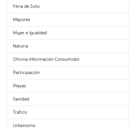
Feria de Julio
Mayores
Mujer e Igualdad
Naturia
Oficina Información Consumidor
Participación
Playas
Sanidad
Tráfico
Urbanismo