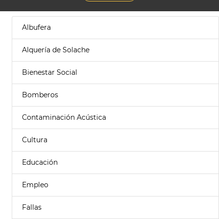
Albufera
Alquería de Solache
Bienestar Social
Bomberos
Contaminación Acústica
Cultura
Educación
Empleo
Fallas