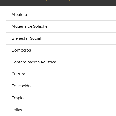
Albufera
Alquería de Solache
Bienestar Social
Bomberos
Contaminación Acústica
Cultura
Educación
Empleo
Fallas