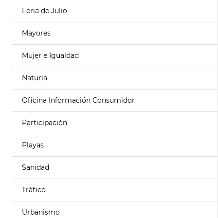
Feria de Julio
Mayores
Mujer e Igualdad
Naturia
Oficina Información Consumidor
Participación
Playas
Sanidad
Tráfico
Urbanismo