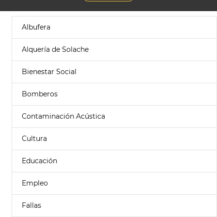
Albufera
Alquería de Solache
Bienestar Social
Bomberos
Contaminación Acústica
Cultura
Educación
Empleo
Fallas