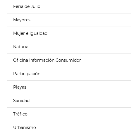
Feria de Julio
Mayores
Mujer e Igualdad
Naturia
Oficina Información Consumidor
Participación
Playas
Sanidad
Tráfico
Urbanismo