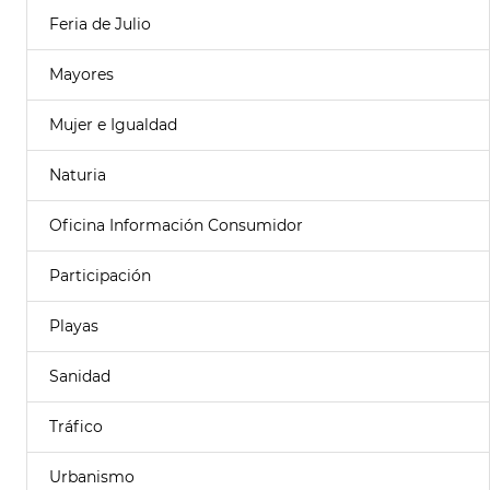
Feria de Julio
Mayores
Mujer e Igualdad
Naturia
Oficina Información Consumidor
Participación
Playas
Sanidad
Tráfico
Urbanismo