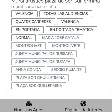
Mural artístico plaza de Sor Guillermina
modificado hace 1 año
VALENCIA
TODAS LAS AUDIENCIAS
QUATRE CARRERES
VALENCIA
EN PORTADA
EN PORTADA TEMÁTICA
NORMAL
MARÍA JOSÉ CATALÁ
MONTEOLIVET
MONTEOLIVETE
JUNTA MUNICIPAL DE RUSSAFA
JUNTA MUNICIPAL DE RUZAFA
ANNA CONDA
SERGIO PUJALTE
PLAZA SOR GHUILLERMINA
PLAÇA SOR GUILLERMINA
Nuestras Apps
Páginas de Interés