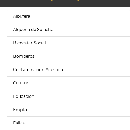
Albufera
Alquería de Solache
Bienestar Social
Bomberos
Contaminación Acústica
Cultura
Educación
Empleo
Fallas