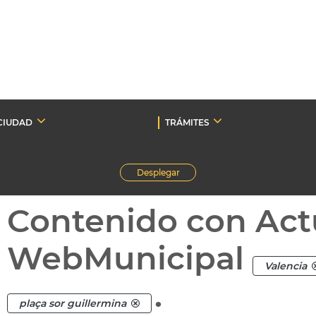
CIUDAD
TRÁMITES
Desplegar
Contenido con Act
WebMunicipal
Valencia
.
plaça sor guillermina