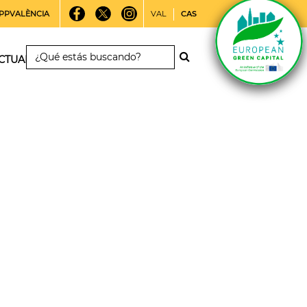
PPVALÈNCIA
VAL
CAS
CTUALIDAD