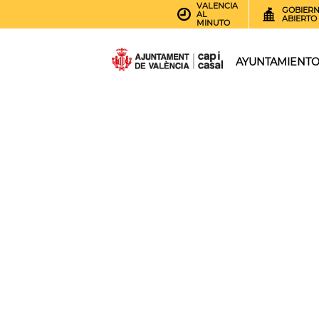
VALENCIA
GOBIER
AL
ABIERTO
MINUTO
AYUNTAMIENT