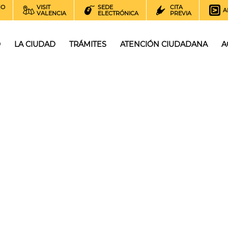
NO
VISIT
SEDE
CITA
A
VALENCIA
ELECTRÓNICA
PREVIA
O
LA CIUDAD
TRÁMITES
ATENCIÓN CIUDADANA
A