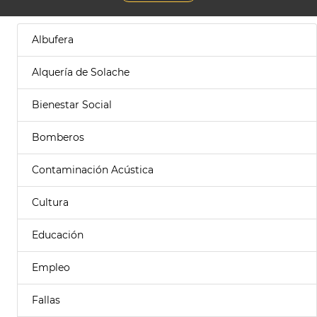
Albufera
Alquería de Solache
Bienestar Social
Bomberos
Contaminación Acústica
Cultura
Educación
Empleo
Fallas