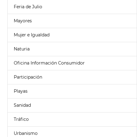
Feria de Julio
Mayores
Mujer e Igualdad
Naturia
Oficina Información Consumidor
Participación
Playas
Sanidad
Tráfico
Urbanismo