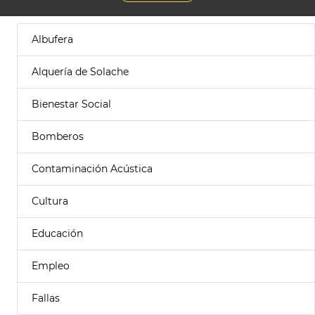
Albufera
Alquería de Solache
Bienestar Social
Bomberos
Contaminación Acústica
Cultura
Educación
Empleo
Fallas