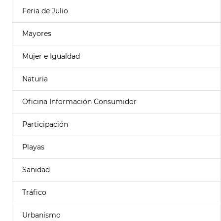
Feria de Julio
Mayores
Mujer e Igualdad
Naturia
Oficina Información Consumidor
Participación
Playas
Sanidad
Tráfico
Urbanismo