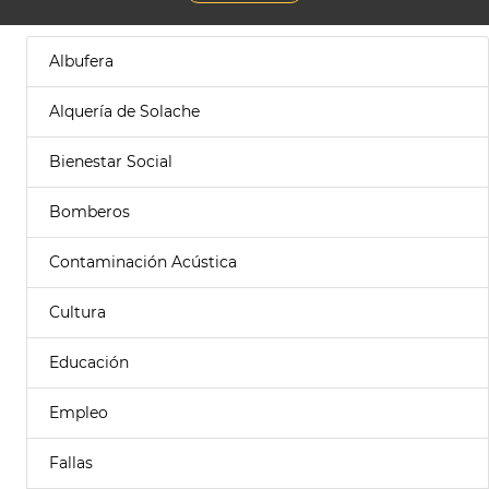
Albufera
Alquería de Solache
Bienestar Social
Bomberos
Contaminación Acústica
Cultura
Educación
Empleo
Fallas