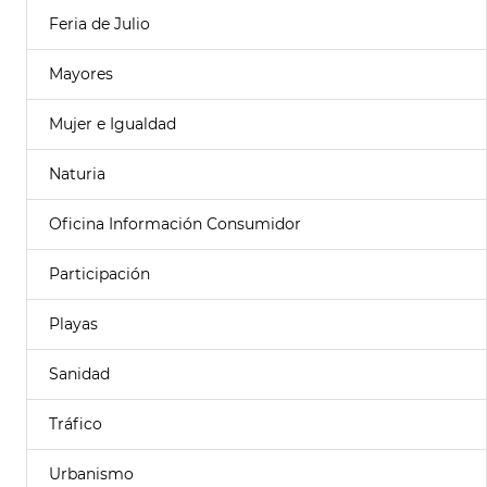
Feria de Julio
Mayores
Mujer e Igualdad
Naturia
Oficina Información Consumidor
Participación
Playas
Sanidad
Tráfico
Urbanismo