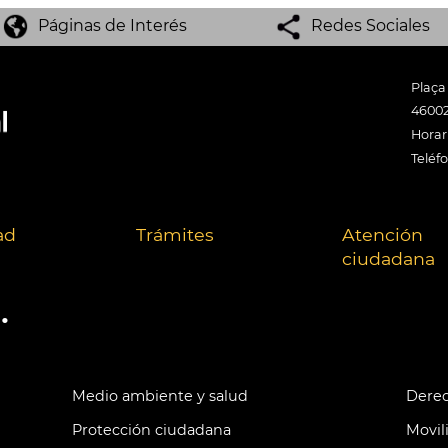
Páginas de Interés
Redes Sociales
Plaça
46002
Horari
Teléf
ad
Trámites
Atención
ciudadana
.
Medio ambiente y salud
Derec
Protección ciudadana
Movil