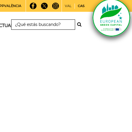
PPVALÈNCIA
VAL
CAS
CTUALIDAD