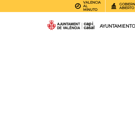
VALENCIA
GOBIER
AL
ABIERTO
MINUTO
AYUNTAMIENT