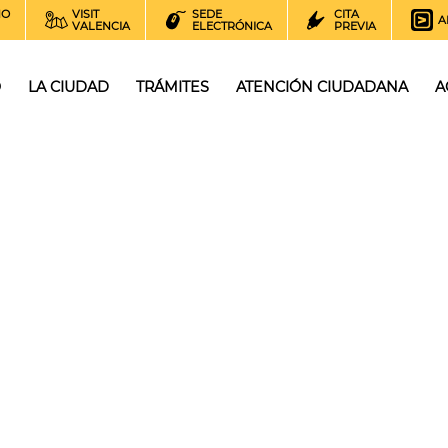
NO
VISIT
SEDE
CITA
A
VALENCIA
ELECTRÓNICA
PREVIA
O
LA CIUDAD
TRÁMITES
ATENCIÓN CIUDADANA
A