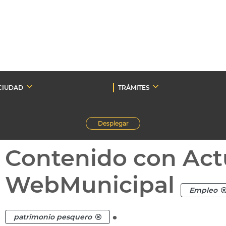
CIUDAD
TRÁMITES
Desplegar
Contenido con Act
WebMunicipal
Empleo
.
patrimonio pesquero