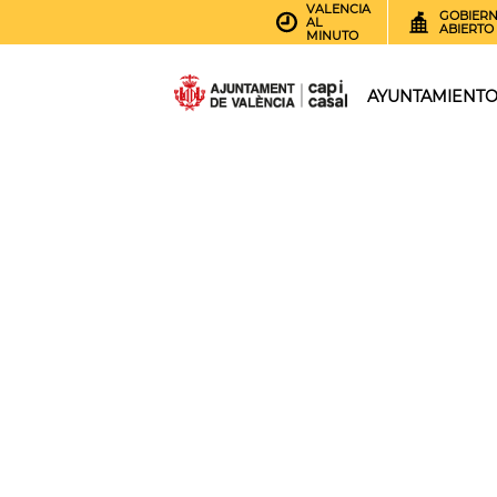
VALENCIA
GOBIER
AL
ABIERTO
MINUTO
AYUNTAMIENT