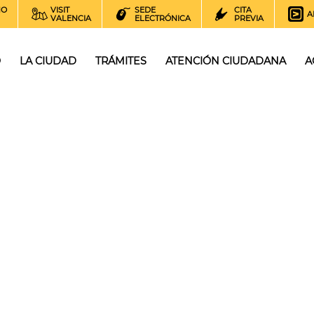
NO
VISIT
SEDE
CITA
A
VALENCIA
ELECTRÓNICA
PREVIA
O
LA CIUDAD
TRÁMITES
ATENCIÓN CIUDADANA
A