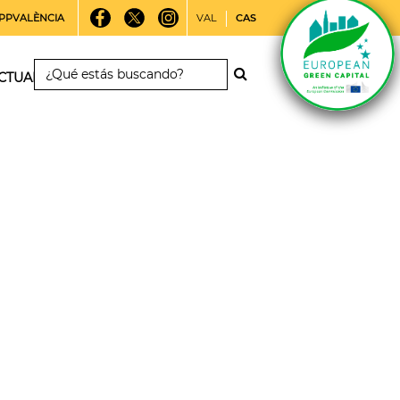
PPVALÈNCIA
VAL
CAS
CTUALIDAD