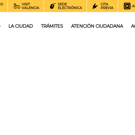
NO
VISIT
SEDE
CITA
A
VALENCIA
ELECTRÓNICA
PREVIA
O
LA CIUDAD
TRÁMITES
ATENCIÓN CIUDADANA
A