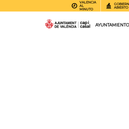
VALENCIA
GOBIER
AL
ABIERTO
MINUTO
AYUNTAMIENT