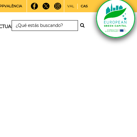
PPVALÈNCIA
VAL
CAS
CTUALIDAD