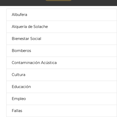
Albufera
Alquería de Solache
Bienestar Social
Bomberos
Contaminación Acústica
Cultura
Educación
Empleo
Fallas