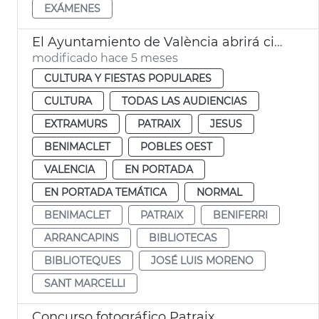
EXÁMENES
El Ayuntamiento de València abrirá cinco bibliotecas 24 horas durante las épocas de exámenes
modificado hace 5 meses
CULTURA Y FIESTAS POPULARES
CULTURA
TODAS LAS AUDIENCIAS
EXTRAMURS
PATRAIX
JESUS
BENIMACLET
POBLES OEST
VALENCIA
EN PORTADA
EN PORTADA TEMÁTICA
NORMAL
BENIMACLET
PATRAIX
BENIFERRI
ARRANCAPINS
BIBLIOTECAS
BIBLIOTEQUES
JOSÉ LUIS MORENO
SANT MARCELLI
Concurso fotográfico Patraix