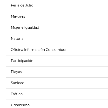
Feria de Julio
Mayores
Mujer e Igualdad
Naturia
Oficina Información Consumidor
Participación
Playas
Sanidad
Tráfico
Urbanismo