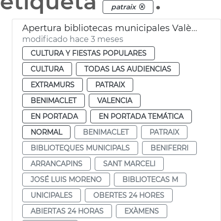
etiqueta
.
patraix
Apertura bibliotecas municipales València 24 horas por exámenes
modificado hace 3 meses
CULTURA Y FIESTAS POPULARES
CULTURA
TODAS LAS AUDIENCIAS
EXTRAMURS
PATRAIX
BENIMACLET
VALENCIA
EN PORTADA
EN PORTADA TEMÁTICA
NORMAL
BENIMACLET
PATRAIX
BIBLIOTEQUES MUNICIPALS
BENIFERRI
ARRANCAPINS
SANT MARCELI
JOSÉ LUIS MORENO
BIBLIOTECAS M
UNICIPALES
OBERTES 24 HORES
ABIERTAS 24 HORAS
EXÀMENS