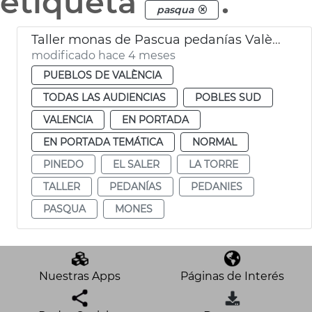
etiqueta
.
pasqua
Taller monas de Pascua pedanías València
modificado hace 4 meses
PUEBLOS DE VALÈNCIA
TODAS LAS AUDIENCIAS
POBLES SUD
VALENCIA
EN PORTADA
EN PORTADA TEMÁTICA
NORMAL
PINEDO
EL SALER
LA TORRE
TALLER
PEDANÍAS
PEDANIES
PASQUA
MONES
Nuestras Apps
Páginas de Interés