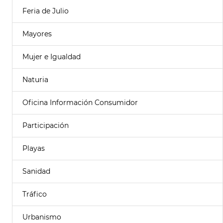
Feria de Julio
Mayores
Mujer e Igualdad
Naturia
Oficina Información Consumidor
Participación
Playas
Sanidad
Tráfico
Urbanismo