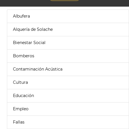
Albufera
Alquería de Solache
Bienestar Social
Bomberos
Contaminación Acústica
Cultura
Educación
Empleo
Fallas