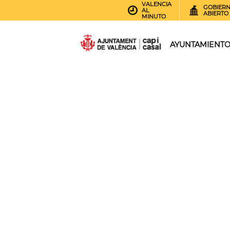
VALENCIA
GOBIER
AL
ABIERTO
MINUTO
AYUNTAMIENT