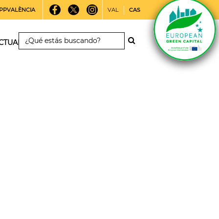
PPVALÈNCIA
VAL
CAS
CTUALIDAD