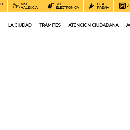
NO
VISIT
SEDE
CITA
A
VALENCIA
ELECTRÓNICA
PREVIA
O
LA CIUDAD
TRÁMITES
ATENCIÓN CIUDADANA
A