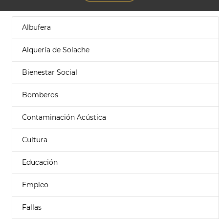
Albufera
Alquería de Solache
Bienestar Social
Bomberos
Contaminación Acústica
Cultura
Educación
Empleo
Fallas