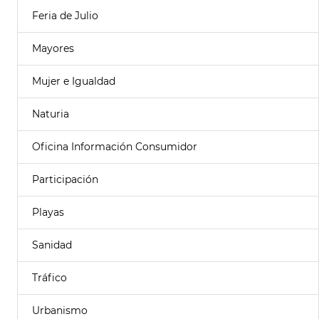
Feria de Julio
Mayores
Mujer e Igualdad
Naturia
Oficina Información Consumidor
Participación
Playas
Sanidad
Tráfico
Urbanismo