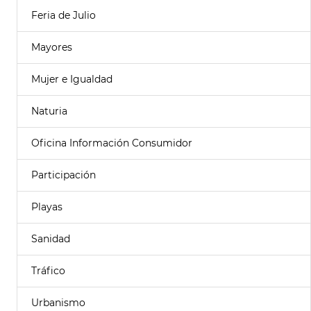
Feria de Julio
Mayores
Mujer e Igualdad
Naturia
Oficina Información Consumidor
Participación
Playas
Sanidad
Tráfico
Urbanismo