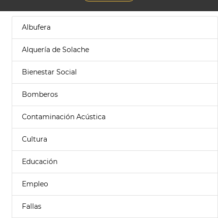
Albufera
Alquería de Solache
Bienestar Social
Bomberos
Contaminación Acústica
Cultura
Educación
Empleo
Fallas