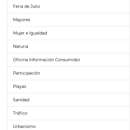
Feria de Julio
Mayores
Mujer e Igualdad
Naturia
Oficina Información Consumidor
Participación
Playas
Sanidad
Tráfico
Urbanismo