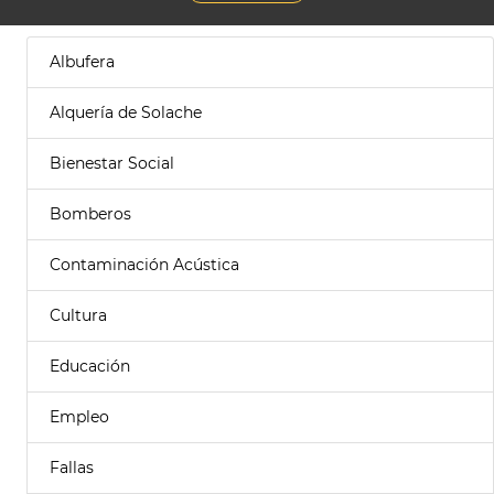
Albufera
Alquería de Solache
Bienestar Social
Bomberos
Contaminación Acústica
Cultura
Educación
Empleo
Fallas