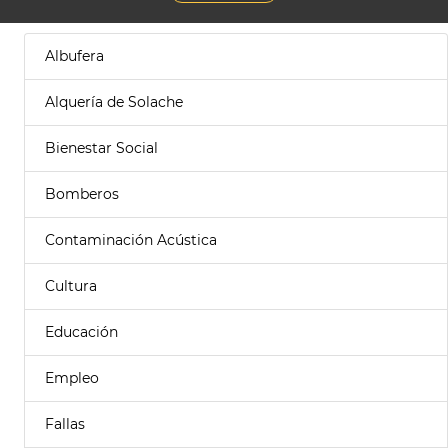
Albufera
Alquería de Solache
Bienestar Social
Bomberos
Contaminación Acústica
Cultura
Educación
Empleo
Fallas