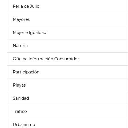
Feria de Julio
Mayores
Mujer e Igualdad
Naturia
Oficina Información Consumidor
Participación
Playas
Sanidad
Tráfico
Urbanismo