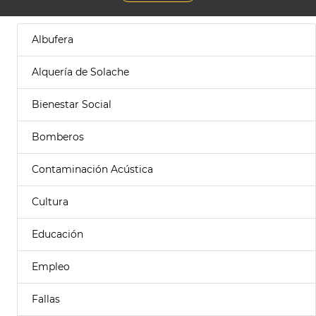
Albufera
Alquería de Solache
Bienestar Social
Bomberos
Contaminación Acústica
Cultura
Educación
Empleo
Fallas