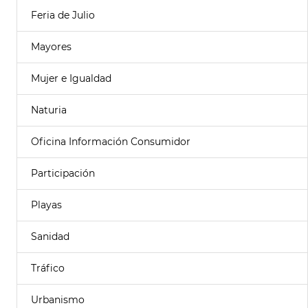
Feria de Julio
Mayores
Mujer e Igualdad
Naturia
Oficina Información Consumidor
Participación
Playas
Sanidad
Tráfico
Urbanismo