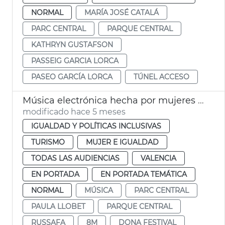
NORMAL
MARÍA JOSÉ CATALÁ
PARC CENTRAL
PARQUE CENTRAL
KATHRYN GUSTAFSON
PASSEIG GARCIA LORCA
PASEO GARCÍA LORCA
TÚNEL ACCESO
Música electrónica hecha por mujeres València 8M
modificado hace 5 meses
IGUALDAD Y POLÍTICAS INCLUSIVAS
TURISMO
MUJER E IGUALDAD
TODAS LAS AUDIENCIAS
VALENCIA
EN PORTADA
EN PORTADA TEMÁTICA
NORMAL
MÚSICA
PARC CENTRAL
PAULA LLOBET
PARQUE CENTRAL
RUSSAFA
8M
DONA FESTIVAL