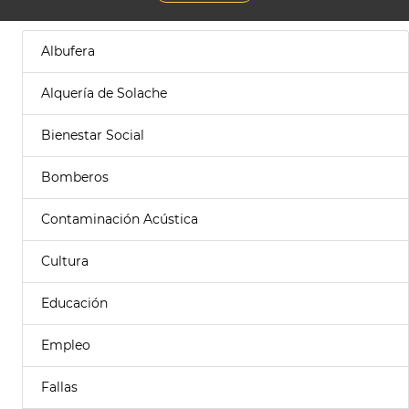
Albufera
Alquería de Solache
Bienestar Social
Bomberos
Contaminación Acústica
Cultura
Educación
Empleo
Fallas